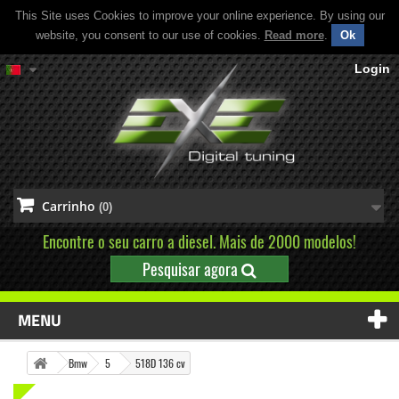
This Site uses Cookies to improve your online experience. By using our
website, you consent to our use of cookies.
Read more
.
Ok
Login
Carrinho
(0)
Encontre o seu carro a diesel. Mais de 2000 modelos!
Pesquisar agora
MENU
Bmw
5
518D 136 cv