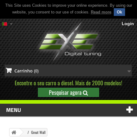
This Site uses Cookies to improve your online experience. By using our
website, you consent to our use of cookies.
Read more
.
Ok
Login
Carrinho
(0)
Encontre o seu carro a diesel. Mais de 2000 modelos!
Pesquisar agora
MENU
Great Wall