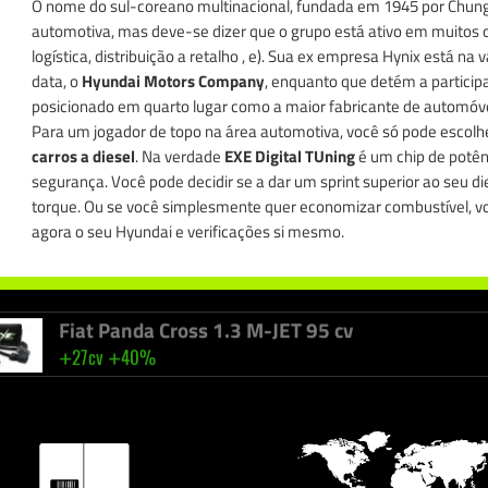
O nome do sul-coreano multinacional, fundada em 1945 por Chung
automotiva, mas deve-se dizer que o grupo está ativo em muitos ou
logística, distribuição a retalho , e). Sua ex empresa Hynix está 
data, o
Hyundai Motors Company
, enquanto que detém a participa
posicionado em quarto lugar como a maior fabricante de automóv
Ford Fusion 1.4 TDCI 68 cv
Para um jogador de topo na área automotiva, você só pode escol
+
+
25cv
42nm
carros a diesel
. Na verdade
EXE Digital TUning
é um chip de potê
segurança. Você pode decidir se a dar um sprint superior ao seu di
torque. Ou se você simplesmente quer economizar combustível, v
Mercedes Sprinter 418 CDI 184 cv
agora o seu Hyundai e verificações si mesmo.
+
+
41cv
40%
Fiat Panda Cross 1.3 M-JET 95 cv
+
+
27cv
40%
Renault Symbol 1.5 DCI 100 cv
+
+
27cv
40%