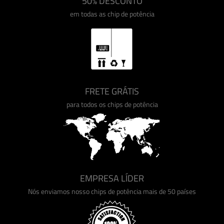
50% DESCONTO
em todas as chip de potência
FRETE GRÁTIS
para todos os chips de potência
EMPRESA LÍDER
Nós enviamos nosso chips de potência mais de 50 países