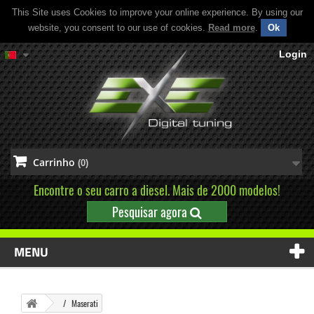
This Site uses Cookies to improve your online experience. By using our
website, you consent to our use of cookies.
Read more
.
Ok
Login
Carrinho
(0)
Encontre o seu carro a diesel. Mais de 2000 modelos!
Pesquisar agora
MENU
Maserati