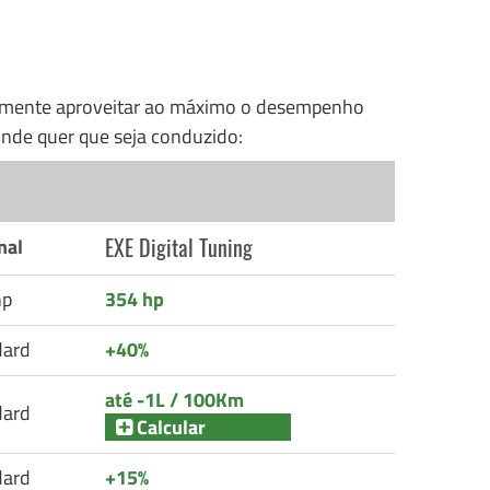
nalmente aproveitar ao máximo o desempenho
nde quer que seja conduzido:
EXE Digital Tuning
nal
hp
354 hp
dard
+40%
até -1L / 100Km
dard
Calcular
dard
+15%