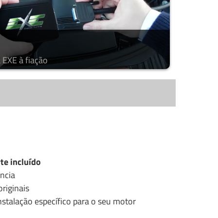
 EXE à fiação
te incluído
ncia
riginais
stalação específico para o seu motor