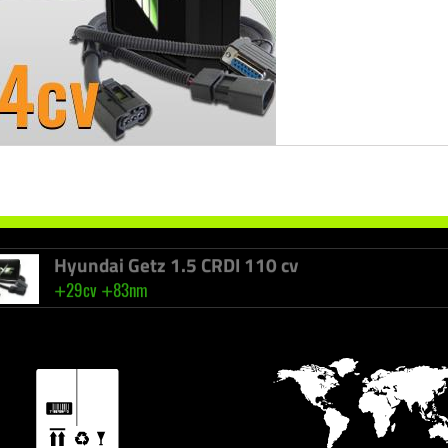
Peugeot 607 2.2 HDI 133 cv
+
+
33cv
90nm
Renault Fluence 1.6 DCI 130 cv
ncia Racingbox Bmw 7 745D 300 cv
Chip de potência Drakebox Bmw 7 745D 300 cv
+
+
33cv
40%
Hyundai Getz 1.5 CRDI 110 cv
+
+
29cv
83nm
Alfa Romeo Giulia 2.2 JTDM 210 cv
+
+
42cv
40%