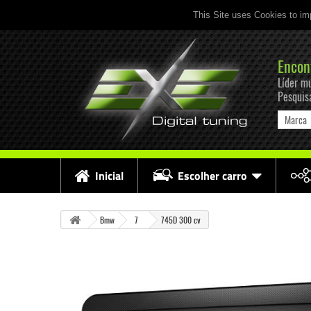
This Site uses Cookies to im
Encon
Líder mu
Pesquis
Marca
Inicial
Escolher carro
Bmw
7
745D 300 cv