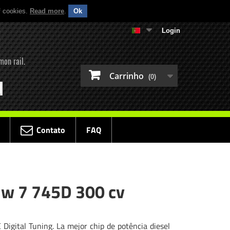
f cookies.
Read more
.
Ok
Login
mon rail.
Carrinho
(0)
Contato
FAQ
mw 7 745D 300 cv
igital Tuning. La mejor chip de potência diesel