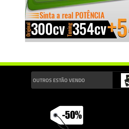
Chip de potência Italianspeed Bmw 7 745D 300 cv
Chip de potê
OUTROS ESTÃO VENDO