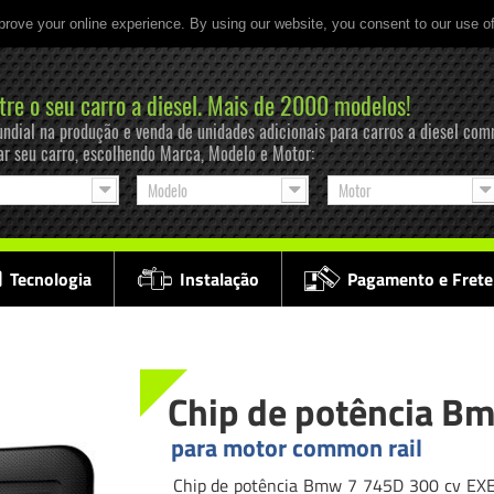
prove your online experience. By using our website, you consent to our use o
tre o seu carro a diesel. Mais de 2000 modelos!
ndial na produção e venda de unidades adicionais para carros a diesel com
ar seu carro, escolhendo Marca, Modelo e Motor:
Modelo
Motor
Tecnologia
Instalação
Pagamento e Frete
Chip de potência B
para motor common rail
Chip de potência Bmw 7 745D 300 cv EXE D