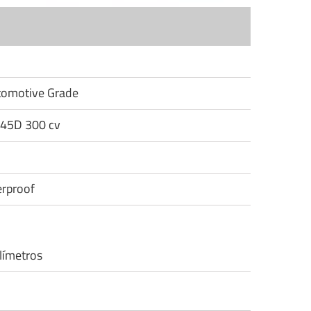
utomotive Grade
745D 300 cv
rproof
límetros