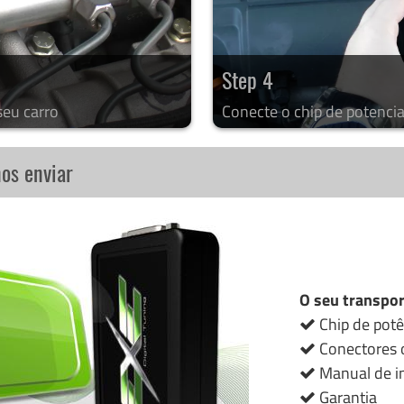
Step 4
seu carro
Conecte o chip de potencia
nos enviar
O seu transpor
Chip de potê
Conectores o
Manual de in
Garantia