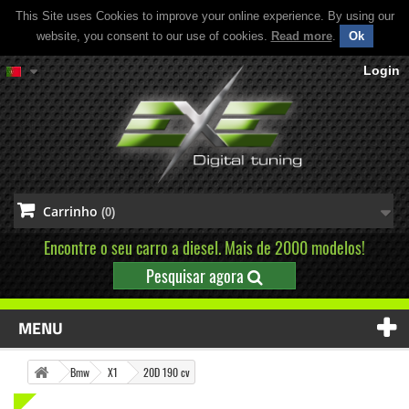
This Site uses Cookies to improve your online experience. By using our
website, you consent to our use of cookies.
Read more
.
Ok
Login
Carrinho
(0)
Encontre o seu carro a diesel. Mais de 2000 modelos!
Pesquisar agora
MENU
Bmw
X1
20D 190 cv