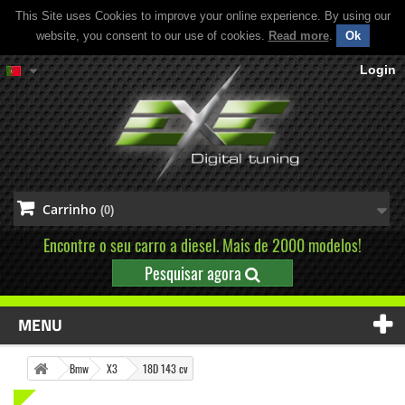
This Site uses Cookies to improve your online experience. By using our
website, you consent to our use of cookies.
Read more
.
Ok
Login
Carrinho
(0)
Encontre o seu carro a diesel. Mais de 2000 modelos!
Pesquisar agora
MENU
Bmw
X3
18D 143 cv