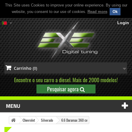
This Site uses Cookies to improve your online experience. By using our
website, you consent to our use of cookies.
Read more
.
Ok
Login
Carrinho
(0)
Encontre o seu carro a diesel. Mais de 2000 modelos!
Pesquisar agora
MENU
Chevrolet
Silverado
6.6 Duramax 360 cv