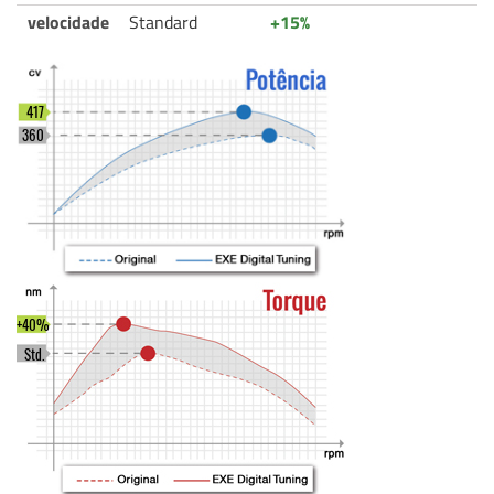
velocidade
Standard
+15%
417
360
+40%
Std.