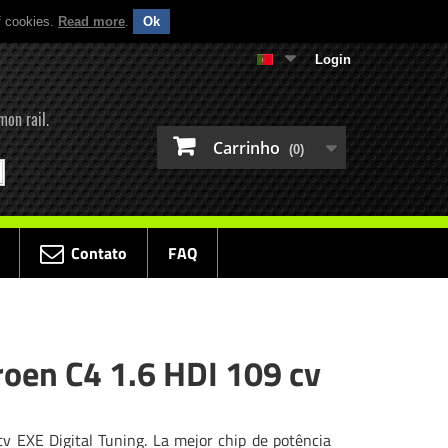
f cookies.
Read more
.
Ok
Login
mon rail.
Carrinho
(0)
Contato
FAQ
roen C4 1.6 HDI 109 cv
v EXE Digital Tuning. La mejor chip de potência