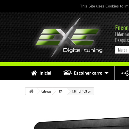
This Site uses Cookies to im
Encon
Líder mu
Pesquis
Marca
Inicial
Escolher carro
Citroen
C4
1.6 HDI 109 cv