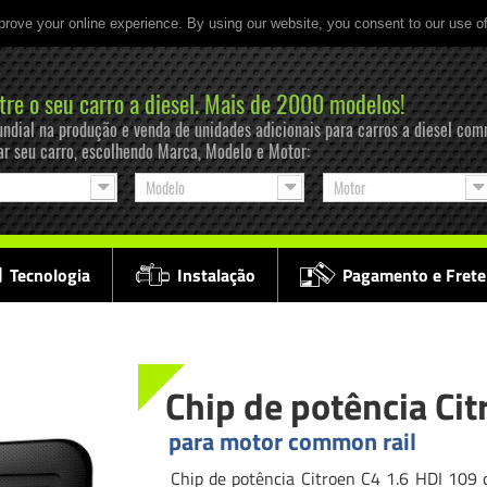
prove your online experience. By using our website, you consent to our use o
tre o seu carro a diesel. Mais de 2000 modelos!
ndial na produção e venda de unidades adicionais para carros a diesel com
ar seu carro, escolhendo Marca, Modelo e Motor:
Modelo
Motor
Tecnologia
Instalação
Pagamento e Frete
Chip de potência Cit
para motor common rail
Chip de potência Citroen C4 1.6 HDI 109 c