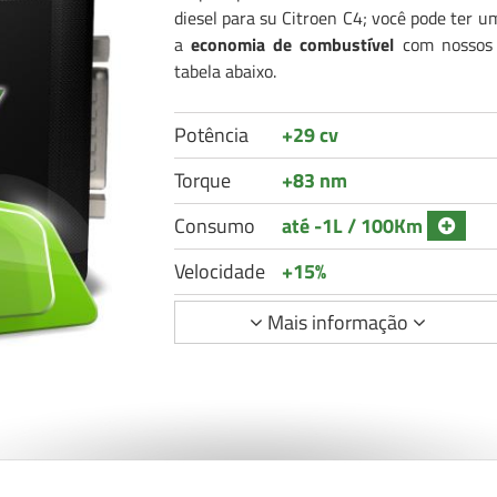
diesel para su Citroen C4; você pode ter 
a
economia de combustível
com nossos C
tabela abaixo.
Potência
+29 cv
Torque
+83 nm
Consumo
até -1L / 100Km
Velocidade
+15%
Mais informação