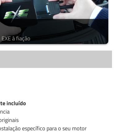
 EXE à fiação
te incluído
ncia
riginais
stalação específico para o seu motor