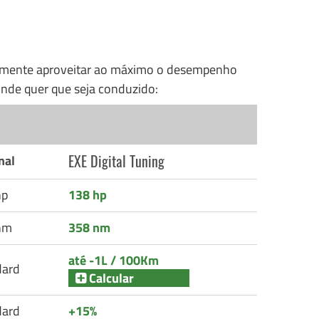
nalmente aproveitar ao máximo o desempenho
nde quer que seja conduzido:
EXE Digital Tuning
nal
hp
138 hp
nm
358 nm
até -1L / 100Km
dard
Calcular
dard
+15%