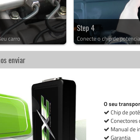
Step 4
seu carro
Conecte o chip de potencia
nos enviar
O seu transpor
Chip de potê
Conectores o
Manual de in
Garantia