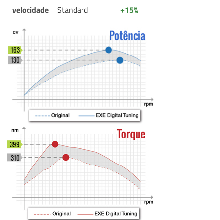
velocidade
Standard
+15%
163
130
399
310