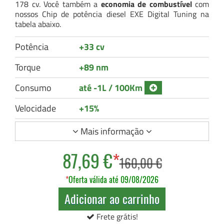
178 cv. Você também a
economia de combustível
com
nossos Chip de potência diesel EXE Digital Tuning na
tabela abaixo.
Potência
+33 cv
Torque
+89 nm
Consumo
até -1L / 100Km
Velocidade
+15%
Mais informação
87,69 €
*
160,00 €
*
Oferta válida até 09/08/2026
Adicionar ao carrinho
Frete grátis!