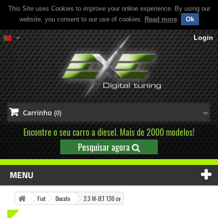
This Site uses Cookies to improve your online experience. By using our
website, you consent to our use of cookies.
Read more
.
Ok
Login
Carrinho
(0)
Encontre o seu carro a diesel. Mais de 2000 modelos!
Pesquisar agora
MENU
Fiat
Ducato
2.3 M-JET 130 cv