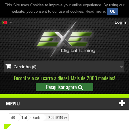
This Site uses Cookies to improve your online experience. By using our
website, you consent to our use of cookies.
Read more
.
Ok
Login
Carrinho
(0)
Encontre o seu carro a diesel. Mais de 2000 modelos!
Pesquisar agora
MENU
Fiat
Scudo
2.0 JTD 110 cv