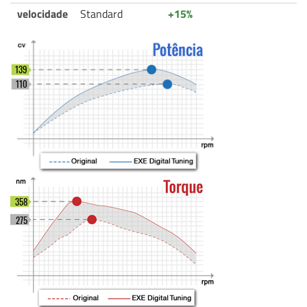
velocidade
Standard
+15%
139
110
358
275