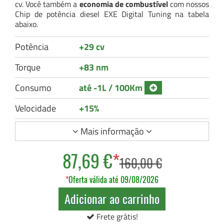
cv. Você também a
economia de combustível
com nossos
Chip de potência diesel EXE Digital Tuning na tabela
abaixo.
Potência
+29 cv
Torque
+83 nm
Consumo
até -1L / 100Km
Velocidade
+15%
Mais informação
87,69 €
*
160,00 €
*
Oferta válida até 09/08/2026
Adicionar ao carrinho
Frete grátis!