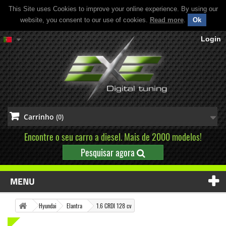
This Site uses Cookies to improve your online experience. By using our
website, you consent to our use of cookies.
Read more
.
Ok
Login
Carrinho
(0)
Encontre o seu carro a diesel. Mais de 2000 modelos!
Pesquisar agora
MENU
Hyundai
Elantra
1.6 CRDI 128 cv