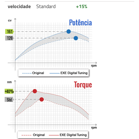
velocidade
Standard
+15%
161
128
+40%
Std.