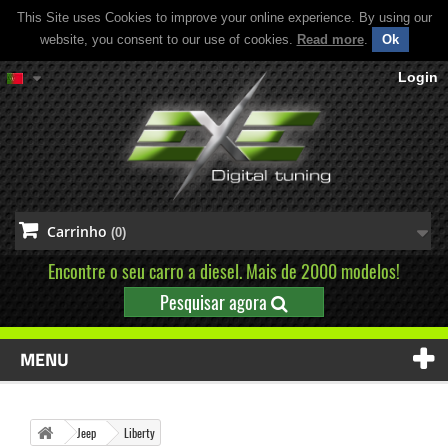
This Site uses Cookies to improve your online experience. By using our
website, you consent to our use of cookies.
Read more
.
Ok
Login
Carrinho
(0)
Encontre o seu carro a diesel. Mais de 2000 modelos!
Pesquisar agora
MENU
Jeep
Liberty