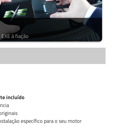
 EXE à fiação
te incluído
ncia
riginais
stalação específico para o seu motor