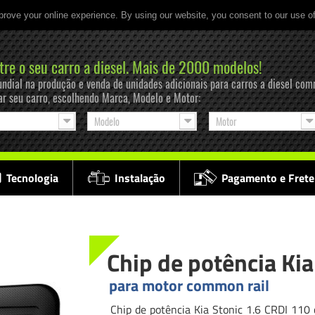
prove your online experience. By using our website, you consent to our use o
tre o seu carro a diesel. Mais de 2000 modelos!
ndial na produção e venda de unidades adicionais para carros a diesel com
ar seu carro, escolhendo Marca, Modelo e Motor:
Modelo
Motor
Tecnologia
Instalação
Pagamento e Frete
Chip de potência Kia
para motor common rail
Chip de potência Kia Stonic 1.6 CRDI 110 