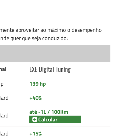
nalmente aproveitar ao máximo o desempenho
nde quer que seja conduzido:
EXE Digital Tuning
nal
hp
139 hp
dard
+40%
até -1L / 100Km
dard
Calcular
dard
+15%