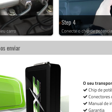
Step 4
seu carro
Conecte o chip de potencia
nos enviar
O seu transpor
Chip de potê
Conectores o
Manual de in
Garantia