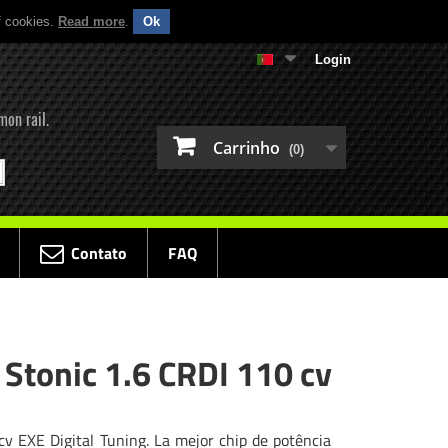
f cookies.
Read more
.
Ok
Login
mon rail.
Carrinho
(0)
Contato
FAQ
 Stonic 1.6 CRDI 110 cv
cv EXE Digital Tuning. La mejor chip de potência