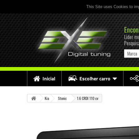
This Site uses Cookies to im
Encon
Líder mu
Pesquis
Marca
Inicial
Escolher carro
Kia
Stonic
1.6 CRDI 110 cv