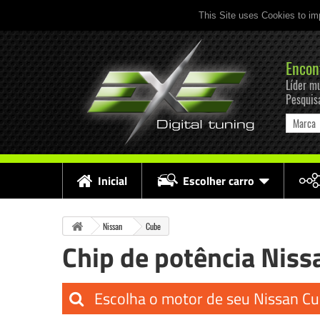
This Site uses Cookies to im
Encon
Líder mu
Pesquis
Marca
Inicial
Escolher carro
Nissan
Cube
Chip de potência Niss
Escolha o motor de seu Nissan C