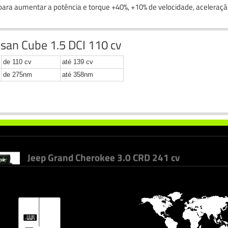
 para aumentar a potência e torque +40%, +10% de velocidade, aceleraç
ssan Cube 1.5 DCI 110 cv
Audi A6 2.0 TDI CR 150 cv
+
+
36cv
40%
de 110 cv
até 139 cv
de 275nm
até 358nm
Iveco Euro Cargo 75 E 14 / 3.9 140 cv
+
+
34cv
40%
Jeep Grand Cherokee 3.0 CRD 241 cv
+
+
46cv
109nm
Ssangyong Kyron 2.7 XDI 165 cv
+
+
38cv
95nm