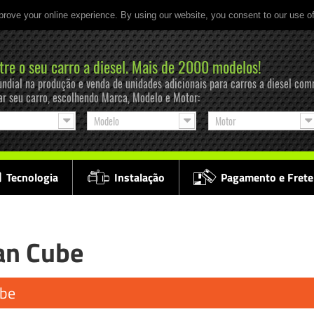
prove your online experience. By using our website, you consent to our use o
tre o seu carro a diesel. Mais de 2000 modelos!
ndial na produção e venda de unidades adicionais para carros a diesel com
ar seu carro, escolhendo Marca, Modelo e Motor:
Modelo
Motor
Tecnologia
Instalação
Pagamento e Frete
an Cube
ube