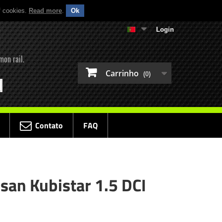
f cookies.
Read more
.
Ok
Login
mon rail.
Carrinho
(0)
Contato
FAQ
san Kubistar 1.5 DCI