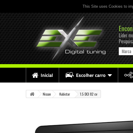
This Site uses Cookies to im
Encon
Líder mu
Pesquis
Marca
Inicial
Escolher carro
Nissan
Kubistar
1.5 DCI 82 cv