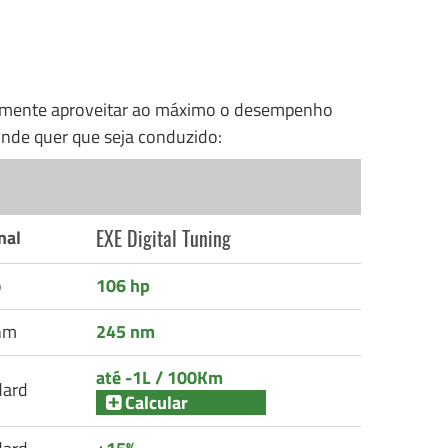
nalmente aproveitar ao máximo o desempenho
nde quer que seja conduzido:
EXE Digital Tuning
nal
p
106 hp
nm
245 nm
até -1L / 100Km
dard
Calcular