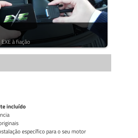
 EXE à fiação
te incluído
ncia
riginais
stalação específico para o seu motor