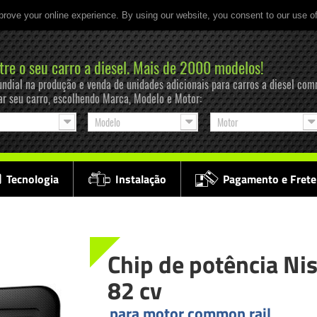
prove your online experience. By using our website, you consent to our use o
tre o seu carro a diesel. Mais de 2000 modelos!
ndial na produção e venda de unidades adicionais para carros a diesel com
ar seu carro, escolhendo Marca, Modelo e Motor:
Modelo
Motor
Tecnologia
Instalação
Pagamento e Frete
Chip de potência Nis
82 cv
para motor common rail