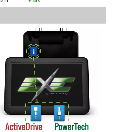
dard
+15%