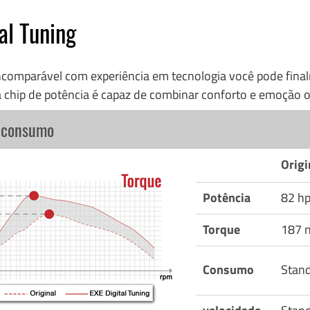
al Tuning
incomparável com experiência em tecnologia você pode fi
 chip de potência é capaz de combinar conforto e emoção o
o consumo
Origi
Potência
82 h
Torque
187 
Consumo
Stan