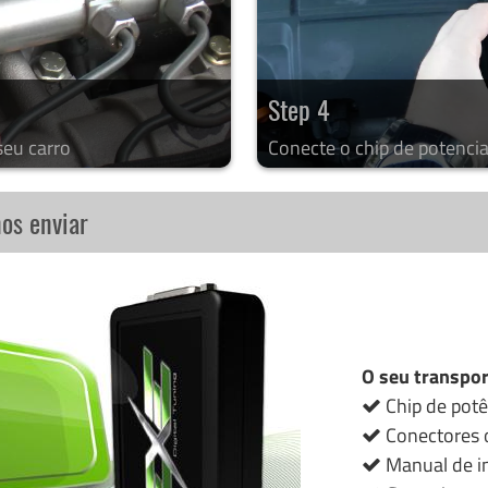
Step 4
seu carro
Conecte o chip de potencia
nos enviar
O seu transpor
Chip de potê
Conectores o
Manual de in