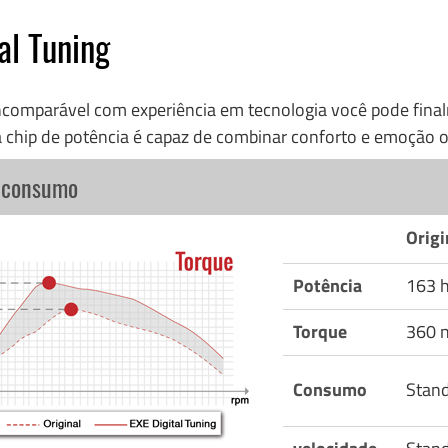
al Tuning
incomparável com experiência em tecnologia você pode fi
 chip de potência é capaz de combinar conforto e emoção o
o consumo
Origi
Potência
163 
Torque
360 
Consumo
Stan