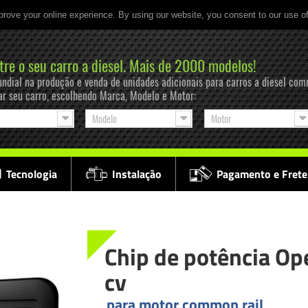
prove your online experience. By using our website, you consent to our use o
tre o seu carro a diesel. Mais de 2000 modelos!
ndial na produção e venda de unidades adicionais para carros a diesel com
ar seu carro, escolhendo Marca, Modelo e Motor:
Modelo
Motor
Tecnologia
Instalação
Pagamento e Frete
Chip de potência Op
cv
para motor common rail