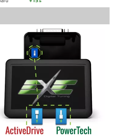
dard
+15%