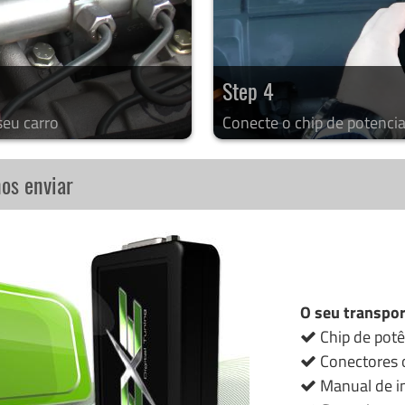
Step 4
seu carro
Conecte o chip de potencia
nos enviar
O seu transpor
Chip de potê
Conectores o
Manual de in