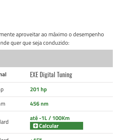
nalmente aproveitar ao máximo o desempenho
nde quer que seja conduzido:
EXE Digital Tuning
nal
hp
201 hp
nm
456 nm
até -1L / 100Km
dard
Calcular