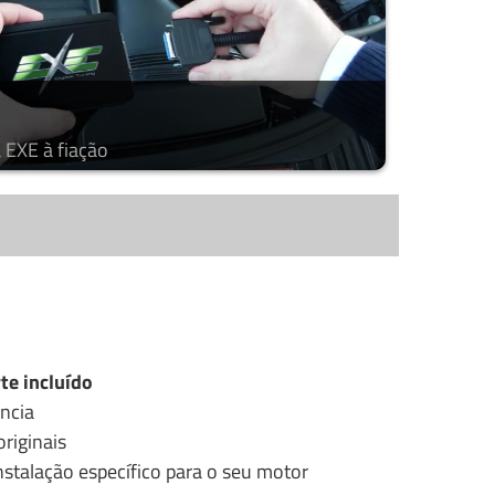
 EXE à fiação
te incluído
ncia
riginais
stalação específico para o seu motor