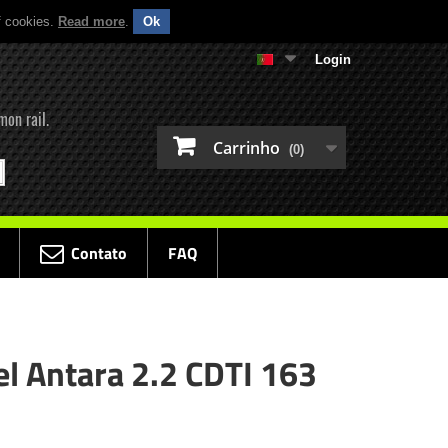
f cookies.
Read more
.
Ok
Login
mon rail.
Carrinho
(0)
Contato
FAQ
el Antara 2.2 CDTI 163