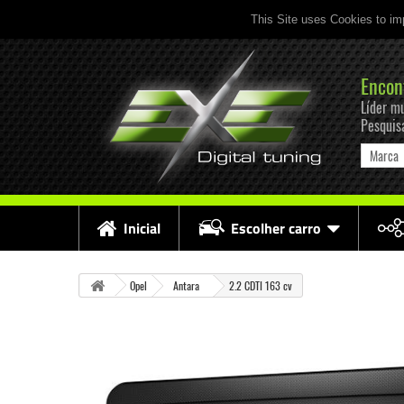
This Site uses Cookies to im
Encon
Líder mu
Pesquis
Marca
Inicial
Escolher carro
Opel
Antara
2.2 CDTI 163 cv