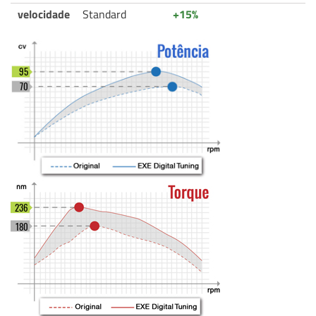
velocidade
Standard
+15%
95
70
236
180