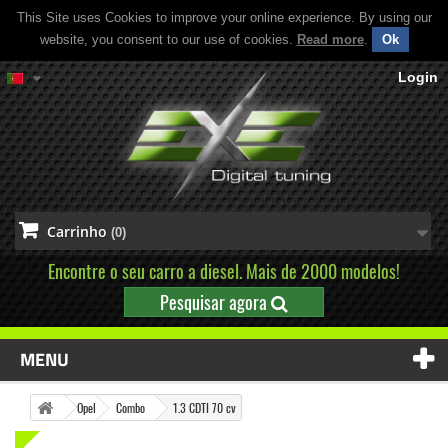
This Site uses Cookies to improve your online experience. By using our
website, you consent to our use of cookies.
Read more
.
Ok
Login
Carrinho
(0)
Encontre o seu carro a diesel. Mais de 2000 modelos!
Pesquisar agora
MENU
Opel
Combo
1.3 CDTI 70 cv