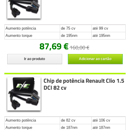
Aumento potência
de 75 cv
até 99 cv
Aumento torque
de 195nm
até 195nm
87,69 €
160,00 €
Ir ao produto
Adicionar ao cartão
Chip de potência Renault Clio 1.5
DCI 82 cv
Aumento potência
de 82 cv
até 106 cv
Aumento torque
de 187nm
até 187nm