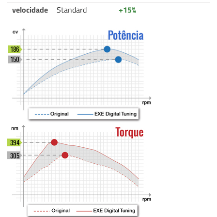
velocidade
Standard
+15%
186
150
394
305