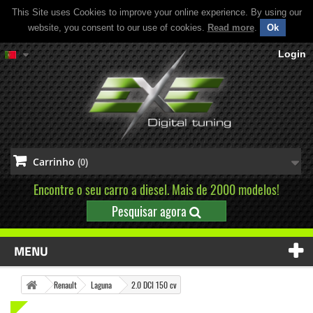
This Site uses Cookies to improve your online experience. By using our
website, you consent to our use of cookies.
Read more
.
Ok
Login
Carrinho
(0)
Encontre o seu carro a diesel. Mais de 2000 modelos!
Pesquisar agora
MENU
Renault
Laguna
2.0 DCI 150 cv