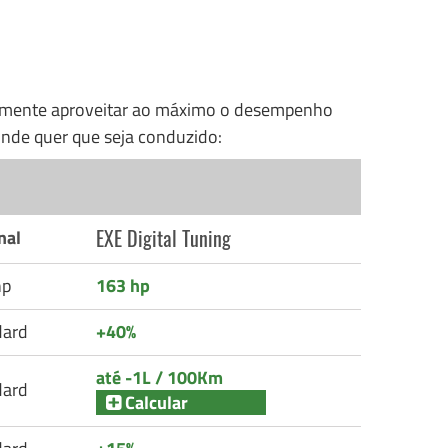
nalmente aproveitar ao máximo o desempenho
nde quer que seja conduzido:
EXE Digital Tuning
nal
hp
163 hp
dard
+40%
até -1L / 100Km
dard
Calcular