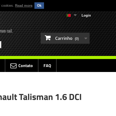
f cookies.
Read more
.
Ok
Login
mon rail.
Carrinho
(0)
Contato
FAQ
nault Talisman 1.6 DCI