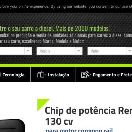
prove your online experience. By using our website, you consent to our use o
tre o seu carro a diesel. Mais de 2000 modelos!
ndial na produção e venda de unidades adicionais para carros a diesel com
ar seu carro, escolhendo Marca, Modelo e Motor:
Modelo
Motor
Tecnologia
Instalação
Pagamento e Frete
Chip de potência Re
130 cv
para motor common rail