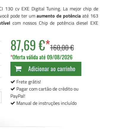
CI 130 cv EXE Digital Tuning. La mejor chip de
; você pode ter um
aumento de potência
até 163
tível
com nossos Chip de potência diesel EXE
87,69 €
*
160,00 €
*
Oferta válida até 09/08/2026
Adicionar ao carrinho
Frete grátis!
Pagar com cartão de crédito ou
PayPal!
Manual de instruções incluído