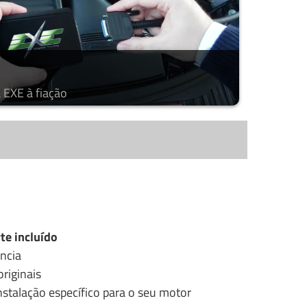
 EXE à fiação
te incluído
ncia
riginais
stalação específico para o seu motor