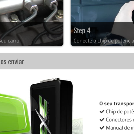
Step 4
seu carro
Conecte o chip de potencia
nos enviar
O seu transpor
Chip de potê
Conectores o
Manual de in