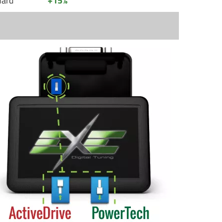
dard
+15%