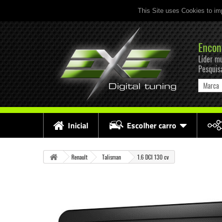
This Site uses Cookies to im
Encon
Líder mu
Pesquis
Marca
Inicial
Escolher carro
Renault
Talisman
1.6 DCI 130 cv