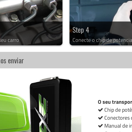
Step 4
seu carro
Conecte o chip de potencia
nos enviar
O seu transpor
Chip de potê
Conectores o
Manual de in