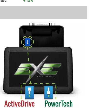
dard
+15%