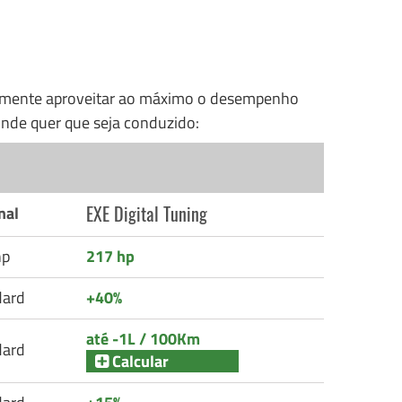
nalmente aproveitar ao máximo o desempenho
nde quer que seja conduzido:
EXE Digital Tuning
nal
hp
217 hp
dard
+40%
até -1L / 100Km
dard
Calcular