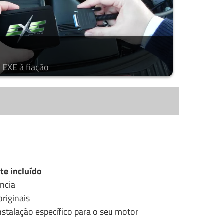
 EXE à fiação
te incluído
ncia
riginais
stalação específico para o seu motor