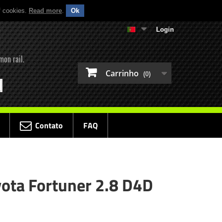
f cookies.
Read more
.
Ok
Login
mon rail.
Carrinho
(0)
Contato
FAQ
yota Fortuner 2.8 D4D