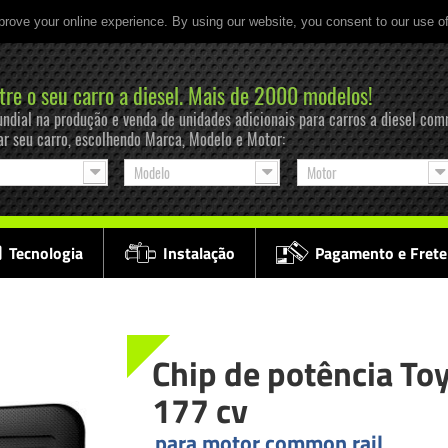
prove your online experience. By using our website, you consent to our use o
tre o seu carro a diesel. Mais de 2000 modelos!
ndial na produção e venda de unidades adicionais para carros a diesel com
ar seu carro, escolhendo Marca, Modelo e Motor:
Modelo
Motor
Tecnologia
Instalação
Pagamento e Frete
Chip de potência To
177 cv
para motor common rail