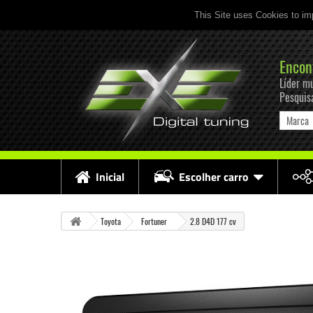
This Site uses Cookies to im
Encon
Líder mu
Pesquis
Marca
Inicial
Escolher carro
Toyota
Fortuner
2.8 D4D 177 cv