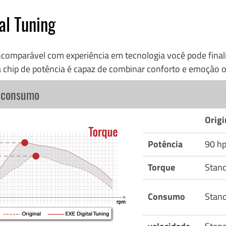
al Tuning
incomparável com experiência em tecnologia você pode fi
 chip de potência é capaz de combinar conforto e emoção o
o consumo
Origi
Potência
90 h
Torque
Stan
Consumo
Stan