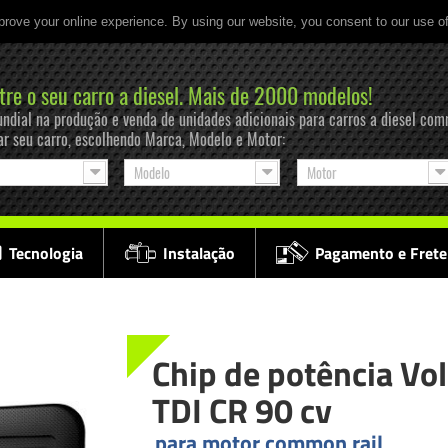
prove your online experience. By using our website, you consent to our use o
tre o seu carro a diesel. Mais de 2000 modelos!
ndial na produção e venda de unidades adicionais para carros a diesel com
ar seu carro, escolhendo Marca, Modelo e Motor:
Modelo
Motor
Tecnologia
Instalação
Pagamento e Frete
Chip de potência Vo
TDI CR 90 cv
para motor common rail