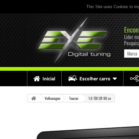
This Site uses Cookies to im
Encon
Líder mu
Pesquis
Marca
Inicial
Escolher carro
Volkswagen
Touran
1.6 TDI CR 90 cv