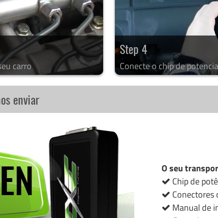
Step 4
seu carro
Conecte o chip de potencia
nos enviar
O seu transpor
Chip de potê
Conectores o
Manual de in