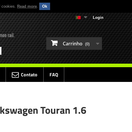
f cookies.
Read more
.
Ok
Login
mon rail.
Carrinho
(0)
Contato
FAQ
lkswagen Touran 1.6