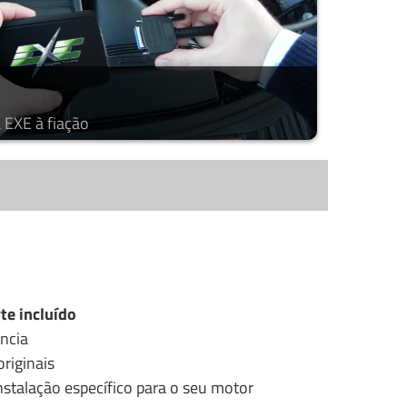
 EXE à fiação
te incluído
ncia
riginais
stalação específico para o seu motor