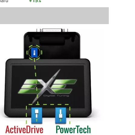
dard
+15%