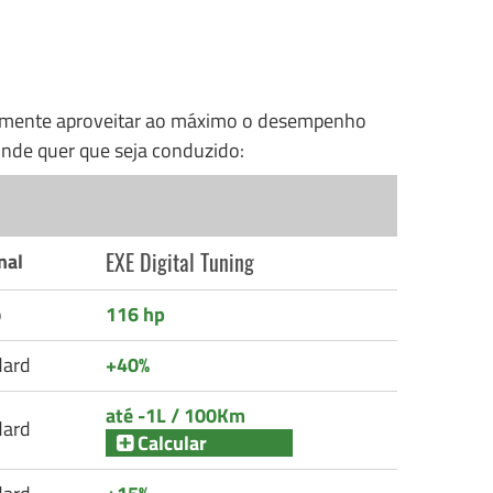
nalmente aproveitar ao máximo o desempenho
nde quer que seja conduzido:
EXE Digital Tuning
nal
p
116 hp
dard
+40%
até -1L / 100Km
dard
Calcular